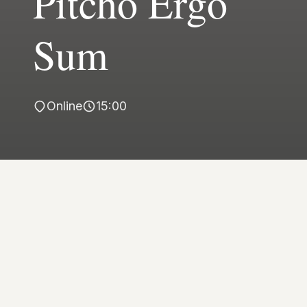
Pitcho Ergo
Sum
Online
15:00
Il
16 giugno
, dalle
15:00
alle
17:00
,
saremo in diretta con
Pitcho ergo sum
, il