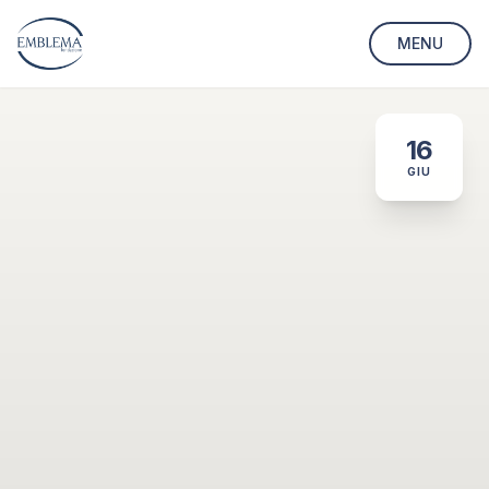
MENU
16
GIU