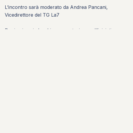
L’incontro sarà moderato da Andrea Pancani,
Vicedirettore del TG La7
Per iscriversi al webinar e partecipare all’iniziativa:
info@fondazioneemblema.it
Discover more articles