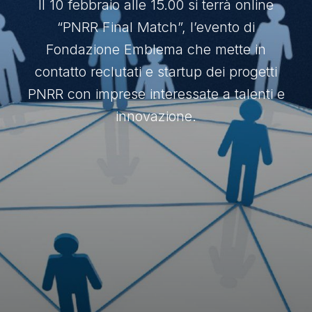
Il 10 febbraio alle 15.00 si terrà online
“PNRR Final Match”, l’evento di
Fondazione Emblema che mette in
contatto reclutati e startup dei progetti
PNRR con imprese interessate a talenti e
innovazione.