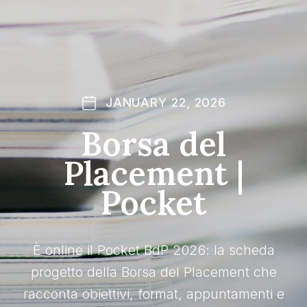
JANUARY 22, 2026
Borsa del
Placement |
Pocket
È online il Pocket BdP 2026: la scheda
progetto della Borsa del Placement che
racconta obiettivi, format, appuntamenti e